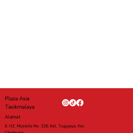
Plaza Asia
Tasikmalaya
Alamat
Jl. HZ. Mustofa No. 326, Kel. Tugujaya, Kec.
Cihideung,