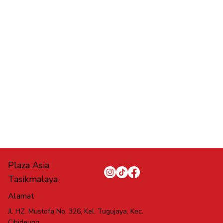
Plaza Asia
Tasikmalaya
Alamat
Jl. HZ. Mustofa No. 326, Kel. Tugujaya, Kec.
Cihideung,