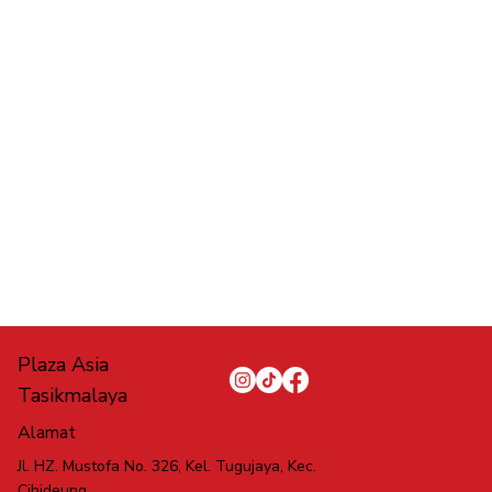
Plaza Asia
Tasikmalaya
Alamat
Jl. HZ. Mustofa No. 326, Kel. Tugujaya, Kec.
Cihideung,