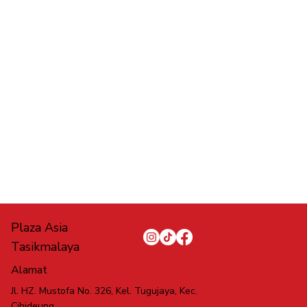
Plaza Asia
Tasikmalaya
Alamat
Jl. HZ. Mustofa No. 326, Kel. Tugujaya, Kec.
Cihideung,