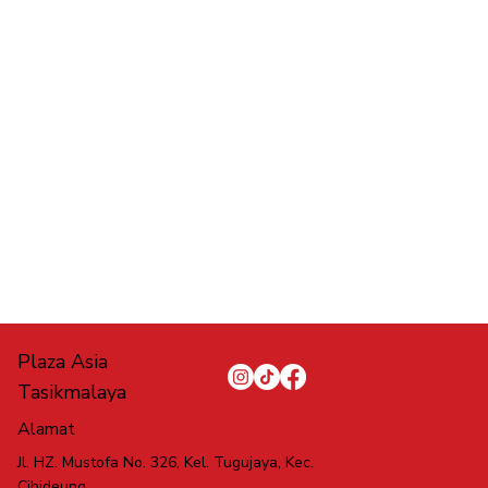
Plaza Asia
Tasikmalaya
Alamat
Jl. HZ. Mustofa No. 326, Kel. Tugujaya, Kec.
Cihideung,