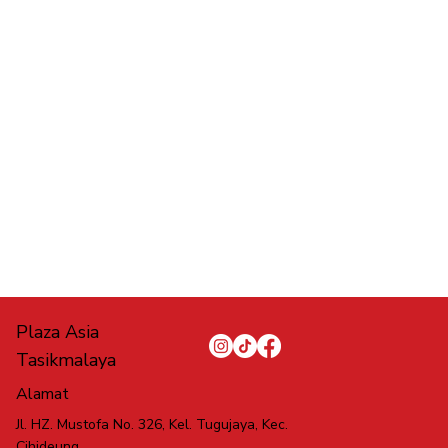
Plaza Asia
Tasikmalaya
Alamat
Jl. HZ. Mustofa No. 326, Kel. Tugujaya, Kec.
Cihideung,