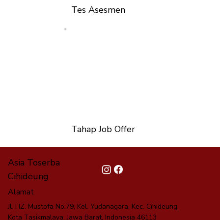
Tes Asesmen
Tahap Job Offer
Asia Toserba
Cihideung
Alamat
Jl. HZ. Mustofa No.79, Kel. Yudanagara, Kec. Cihideung,
Kota Tasikmalaya, Jawa Barat, Indonesia 46113