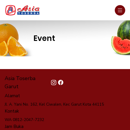
Event
Asia Toserba
Garut
Alamat
Jl. A. Yani No. 162, Kel Ciwalen, Kec Garut Kota 44115
Kontak
WA 0812-2047-7232
Jam Buka