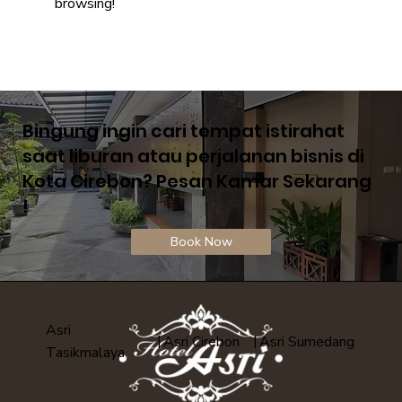
browsing!
Bingung ingin cari tempat istirahat
saat liburan atau perjalanan bisnis di
Kota Cirebon? Pesan Kamar Sekarang
!
Book Now
Asri
|
|
Asri Cirebon
Asri Sumedang
Tasikmalaya